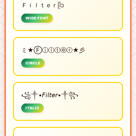
Ｆｉｌｔｅｒᥫᩣ
WIDE FONT
ミ★Ⓕⓘⓛⓣⓔⓡ★彡
CIRCLE
꧁༒•𝘍𝘪𝘭𝘵𝘦𝘳•༒꧂
ITALIC