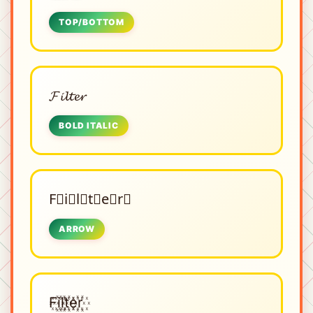
TOP/BOTTOM
𝓕𝓲𝓵𝓽𝓮𝓻
BOLD ITALIC
F⃗i⃗l⃗t⃗e⃗r⃗
ARROW
F꙰i꙰l꙰t꙰e꙰r꙰