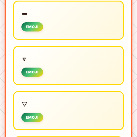
≔
EMOJI
🔽
EMOJI
▽
EMOJI