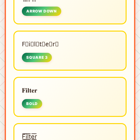
ARROW DOWN
F⃣i⃣l⃣t⃣e⃣r⃣
SQUARE 3
𝐅𝐢𝐥𝐭𝐞𝐫
BOLD
F̲̅i̲̅l̲̅t̲̅e̲̅r̲̅