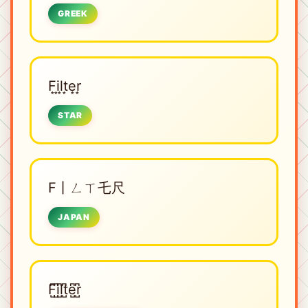
GREEK
F͙i͙l͙t͙e͙r͙
STAR
F丨ㄥㄒ乇尺
JAPAN
F̺͆i̺͆l̺͆t̺͆e̺͆r̺͆