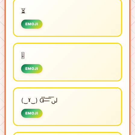
⏳
EMOJI
🎚️
EMOJI
(‿ˠ‿) Ɑ͞ ̶͞ ̶͞ ̶͞ لں͞
EMOJI