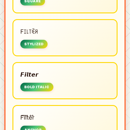
SQUARE
Fꀤ꒒꓄ꍟꋪ
STYLIZED
𝙁𝙞𝙡𝙩𝙚𝙧
BOLD ITALIC
F̐i̐l̐t̐e̐r̐
ANCHOR