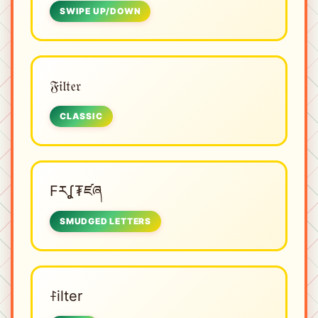
SWIPE UP/DOWN
𝔉𝔦𝔩𝔱𝔢𝔯
CLASSIC
Fརʆ₮ཛཞ
SMUDGED LETTERS
ꊰilter