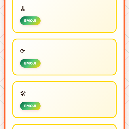
🧹
EMOJI
⟳
EMOJI
🛠️
EMOJI