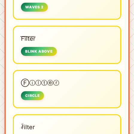
WAVES 2
F⃜i⃜l⃜t⃜e⃜r⃜
BLINK ABOVE
Ⓕⓘⓛⓣⓔⓡ
CIRCLE
ꄘilter