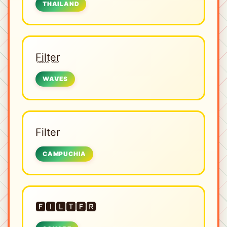
THAILAND
F̫i̫l̫t̫e̫r̫
WAVES
Filter
CAMPUCHIA
🅵🅸🅻🆃🅴🆁