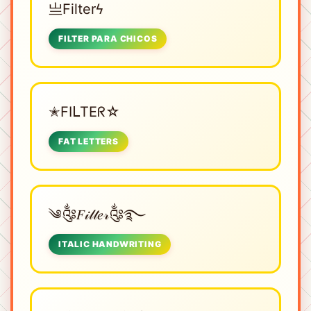
亗Filterϟ
FILTER PARA CHICOS
✭FIᒪTEᖇ☆
FAT LETTERS
༄༂𝐹𝒾𝓁𝓉𝑒𝓇༂࿐
ITALIC HANDWRITING