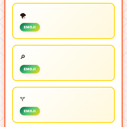
🌪️
EMOJI
🔎
EMOJI
🝖
EMOJI