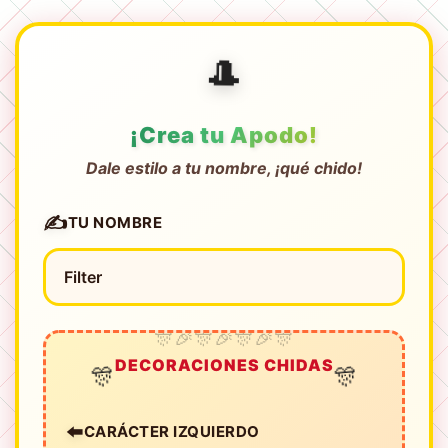
🎩
¡Crea tu Apodo!
Dale estilo a tu nombre, ¡qué chido!
✍️
TU NOMBRE
DECORACIONES CHIDAS
🎊
🎊
⬅️
CARÁCTER IZQUIERDO