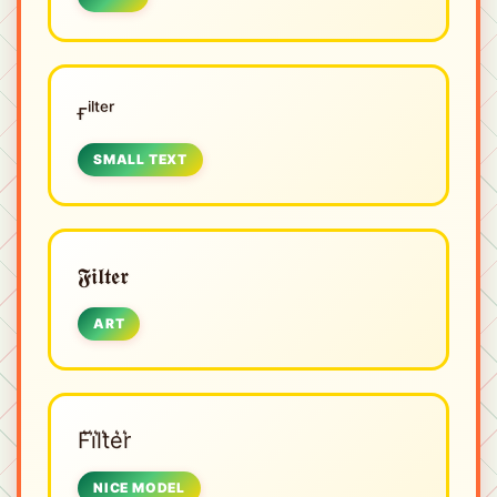
ғⁱˡᵗᵉʳ
SMALL TEXT
𝕱𝖎𝖑𝖙𝖊𝖗
ART
F͛i͛l͛t͛e͛r͛
NICE MODEL