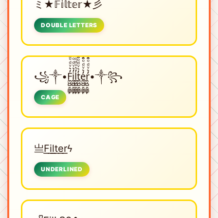
ミ★𝔽𝕚𝕝𝕥𝕖𝕣★彡
DOUBLE LETTERS
꧁༒•F̼͖̺̠̰͇̙̓͛ͮͩͦ̎ͦ̑ͅi̼͖̺̠̰͇̙̓͛ͮͩͦ̎ͦ̑ͅl̼͖̺̠̰͇̙̓͛ͮͩͦ̎ͦ̑ͅt̼͖̺̠̰͇̙̓͛ͮͩͦ̎ͦ̑ͅe̼͖̺̠̰͇̙̓͛ͮͩͦ̎ͦ̑ͅr̼͖̺̠̰͇̙̓͛ͮͩͦ̎ͦ̑ͅ•༒꧂
CAGE
亗F͟i͟l͟t͟e͟r͟ϟ
UNDERLINED