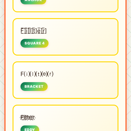
F̲̅]i̲̅]l̲̅]t̲̅]e̲̅]r̲̅]
SQUARE 4
F⒤⒧⒯⒠⒭
BRACKET
F҉i҉l҉t҉e҉r҉
EDDY