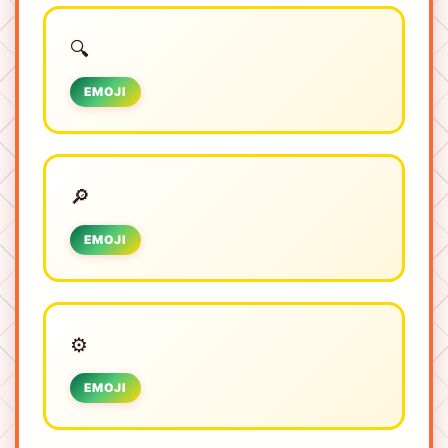
🔍︎
EMOJI
🔎︎
EMOJI
⚙️
EMOJI