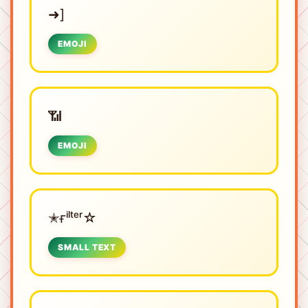
➜]
EMOJI
📶
EMOJI
✭ғⁱˡᵗᵉʳ☆
SMALL TEXT