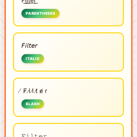
F͜͡i͜͡l͜͡t͜͡e͜͡r͜͡
PARENTHESES
𝘍𝘪𝘭𝘵𝘦𝘳
ITALIC
̸ F̸ i̸ l̸ t̸ e̸ r
SLASH
𝙵𝚒𝚕𝚝𝚎𝚛