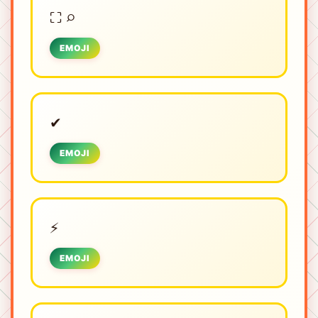
⛶ ⌕
EMOJI
✔
EMOJI
⚡
EMOJI