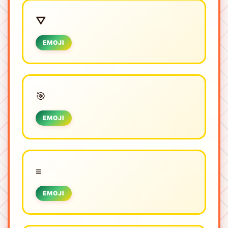
⛛
EMOJI
🎯
EMOJI
≡
EMOJI