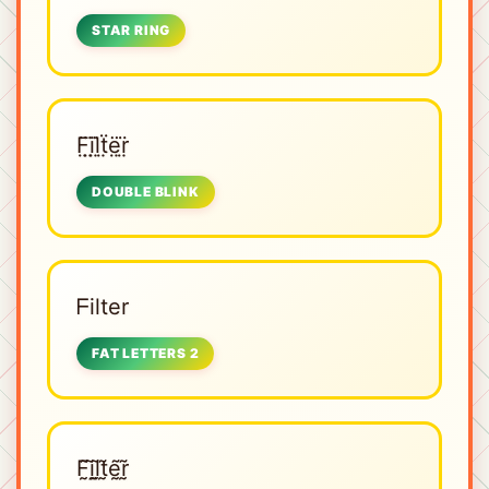
STAR RING
F̤̈ï̤l̤̈ẗ̤ë̤r̤̈
DOUBLE BLINK
ᖴilter
FAT LETTERS 2
F̰̃ḭ̃l̰̃t̰̃ḛ̃r̰̃