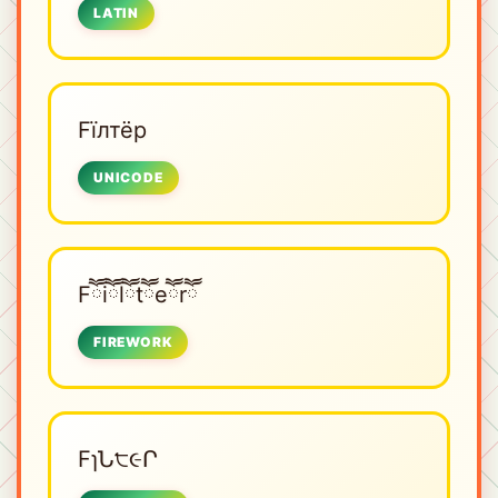
LATIN
Fїлтёр
UNICODE
Fཽiཽlཽtཽeཽrཽ
FIREWORK
FɿՆ੮૯Ր