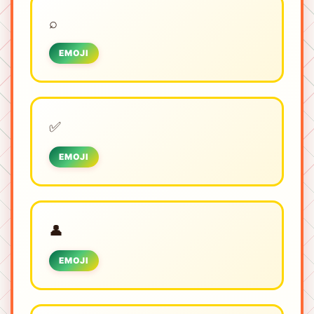
⌕
EMOJI
✅
EMOJI
👤
EMOJI