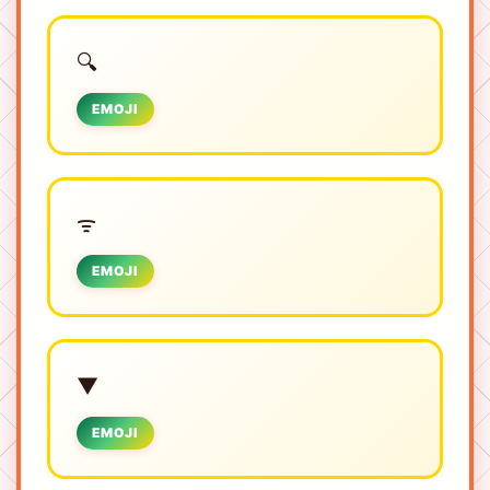
🔍
EMOJI
ᯤ
EMOJI
▼
EMOJI