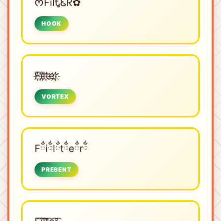
ᰔᩚFilᎿᏋᖇ✿
HOOK
F҉i҉l҉t҉e҉r҉
VORTEX
Fྂiྂlྂtྂeྂrྂ
PRESENT