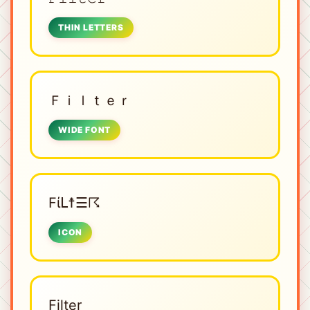
THIN LETTERS
Ｆｉｌｔｅｒ
WIDE FONT
Fίᒪ☨☰☈
ICON
F͎i͎l͎t͎e͎r͎