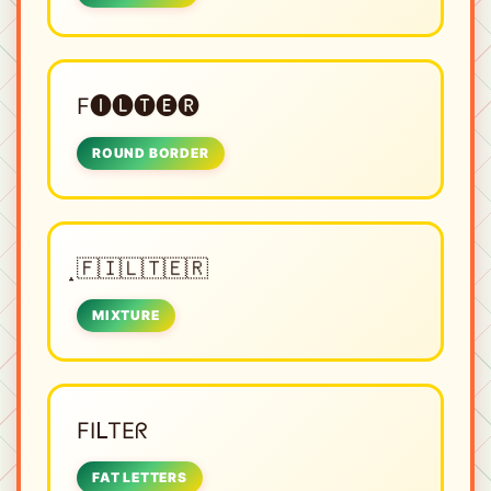
F🅘🅛🅣🅔🅡
ROUND BORDER
̝🇫🇮🇱🇹🇪🇷
MIXTURE
FIᒪTEᖇ
FAT LETTERS