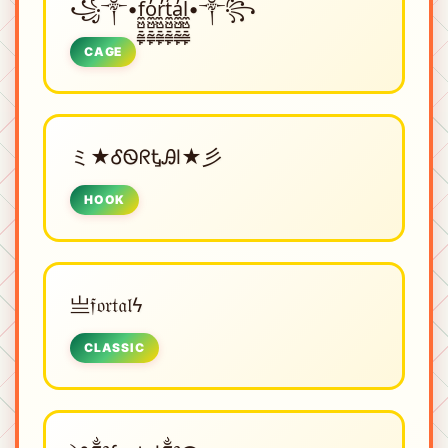
꧁༒•f̼͖̺̠̰͇̙̓͛ͮͩͦ̎ͦ̑ͅo̼͖̺̠̰͇̙̓͛ͮͩͦ̎ͦ̑ͅr̼͖̺̠̰͇̙̓͛ͮͩͦ̎ͦ̑ͅt̼͖̺̠̰͇̙̓͛ͮͩͦ̎ͦ̑ͅa̼͖̺̠̰͇̙̓͛ͮͩͦ̎ͦ̑ͅl̼͖̺̠̰͇̙̓͛ͮͩͦ̎ͦ̑ͅ•༒꧂
CAGE
ミ★ᎴᏫᖇᎿᎯl★彡
HOOK
亗𝔣𝔬𝔯𝔱𝔞𝔩ϟ
CLASSIC