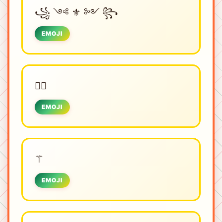
꧁ ༺ ⚜ ༻ ꧂
EMOJI
❤️‍🔥
EMOJI
⚚
EMOJI