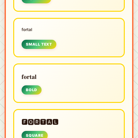
ᶠᵒʳᵗᵃˡ
SMALL TEXT
𝐟𝐨𝐫𝐭𝐚𝐥
BOLD
🅵🅾🆁🆃🅰🅻
SQUARE