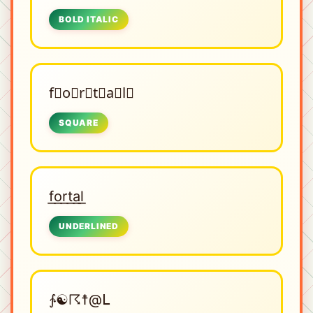
BOLD ITALIC
f⃟o⃟r⃟t⃟a⃟l⃟
SQUARE
f͟o͟r͟t͟a͟l͟
UNDERLINED
∱☯☈☨@ᒪ