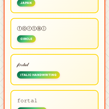
JAPAN
ⓕⓞⓡⓣⓐⓛ
CIRCLE
𝒻𝑜𝓇𝓉𝒶𝓁
ITALIC HANDWRITING
𝚏𝚘𝚛𝚝𝚊𝚕