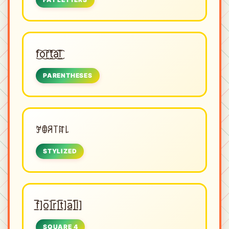
f͜͡o͜͡r͜͡t͜͡a͜͡l͜͡
PARENTHESES
ꎇꂦꋪ꓄ꍏ꒒
STYLIZED
f̲̅]o̲̅]r̲̅]t̲̅]a̲̅]l̲̅]
SQUARE 4