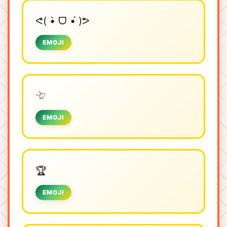
ᕙ( •̀ ᗜ •́ )ᕗ
EMOJI
𓄀
EMOJI
🏆
EMOJI