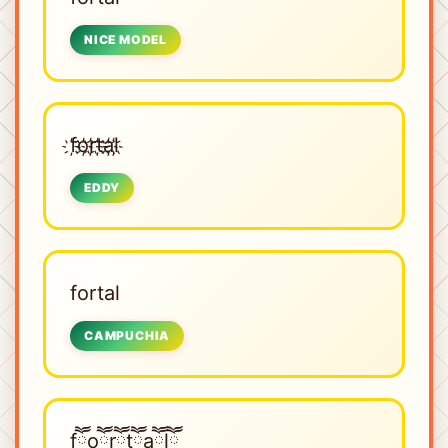
NICE MODEL
f҉o҉r҉t҉a҉l҉
EDDY
fortal
CAMPUCHIA
fཽoཽrཽtཽaཽlཽ