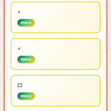
⚡
EMOJI
⚡︎
EMOJI
💥
EMOJI