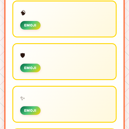
🧠
EMOJI
🛡️
EMOJI
✨
EMOJI