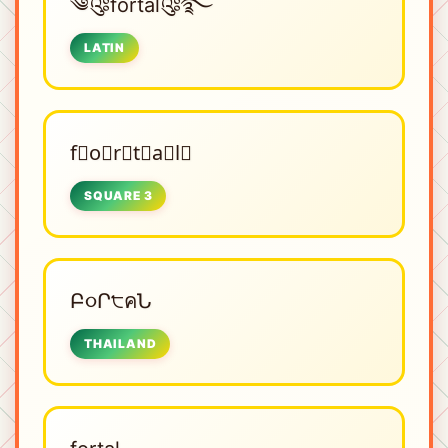
༄༂fortal༂࿐
LATIN
f⃣o⃣r⃣t⃣a⃣l⃣
SQUARE 3
Բ૦Ր੮คՆ
THAILAND