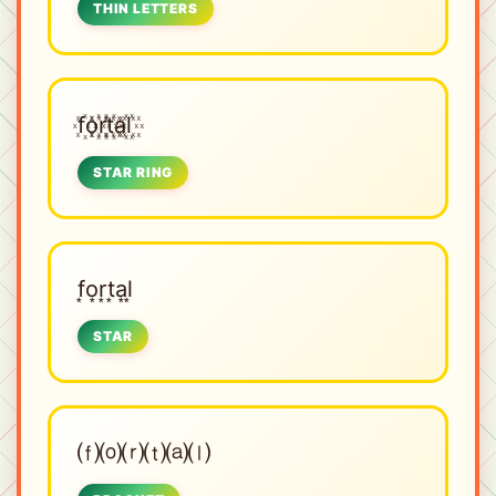
THIN LETTERS
f꙰o꙰r꙰t꙰a꙰l꙰
STAR RING
f͙o͙r͙t͙a͙l͙
STAR
⒡⒪⒭⒯⒜⒧