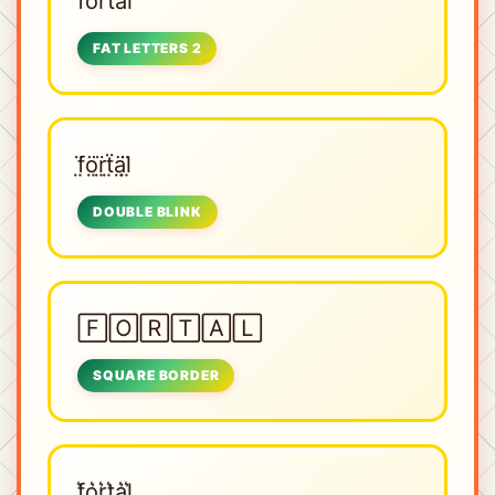
fortal
FAT LETTERS 2
f̤̈ö̤r̤̈ẗ̤ä̤l̤̈
DOUBLE BLINK
🄵🄾🅁🅃🄰🄻
SQUARE BORDER
f͛o͛r͛t͛a͛l͛