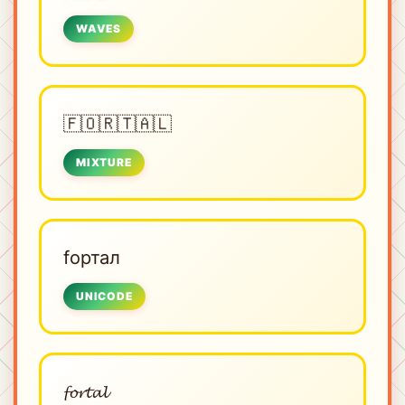
WAVES
🇫🇴🇷🇹🇦🇱
MIXTURE
fортал
UNICODE
𝓯𝓸𝓻𝓽𝓪𝓵