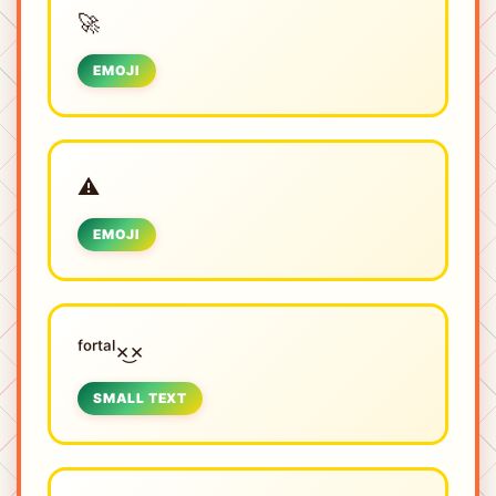
🚀
EMOJI
⚠️
EMOJI
ᶠᵒʳᵗᵃˡ×͜×
SMALL TEXT