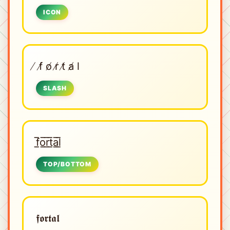
ICON
̸ f̸ o̸ r̸ t̸ a̸ l
SLASH
f̲̅o̲̅r̲̅t̲̅a̲̅l̲̅
TOP/BOTTOM
𝖋𝖔𝖗𝖙𝖆𝖑