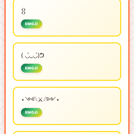
𒌐
EMOJI
( ◡̀_◡́)ᕤ
EMOJI
⋆༺𓆩⚔𓆪༻⋆
EMOJI