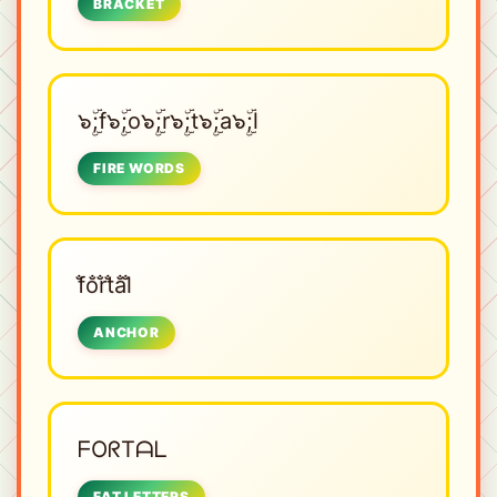
BRACKET
๖ۣۜ;f๖ۣۜ;o๖ۣۜ;r๖ۣۜ;t๖ۣۜ;a๖ۣۜ;l
FIRE WORDS
f̐o̐r̐t̐a̐l̐
ANCHOR
ᖴOᖇTᗩᒪ
FAT LETTERS