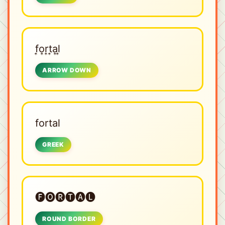
f͎o͎r͎t͎a͎l͎
ARROW DOWN
fortal
GREEK
🅕🅞🅡🅣🅐🅛
ROUND BORDER