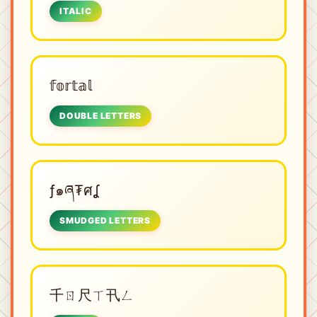
ITALIC
𝕗𝕠𝕣𝕥𝕒𝕝
DOUBLE LETTERS
ƒ๑ཞ₮ศʆ
SMUDGED LETTERS
千ㄖ尺ㄒ卂ㄥ