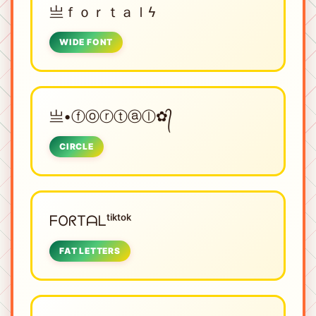
亗ｆｏｒｔａｌϟ
WIDE FONT
亗•ⓕⓞⓡⓣⓐⓛ✿᭄
CIRCLE
ᖴOᖇTᗩᒪᵗⁱᵏᵗᵒᵏ
FAT LETTERS