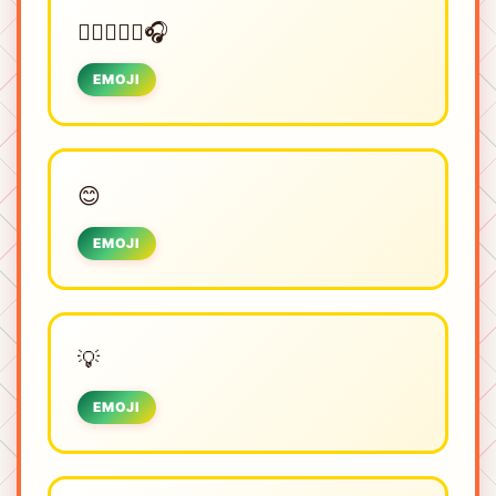
🏋🏽🔥💪🏼🎧
EMOJI
😊
EMOJI
💡
EMOJI