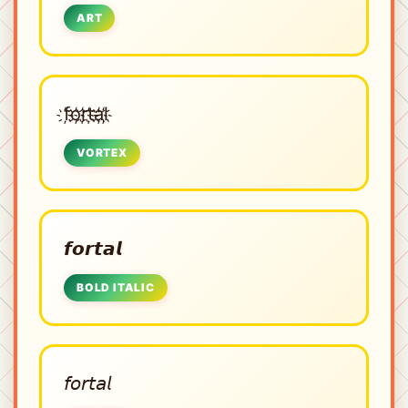
ART
f҉o҉r҉t҉a҉l҉
VORTEX
𝙛𝙤𝙧𝙩𝙖𝙡
BOLD ITALIC
𝘧𝘰𝘳𝘵𝘢𝘭