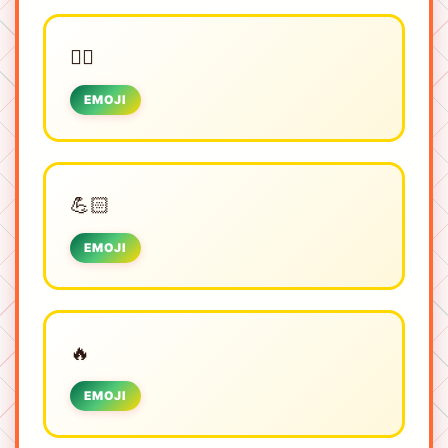
🏋️‍♂️
EMOJI
💪🏻
EMOJI
🔥
EMOJI