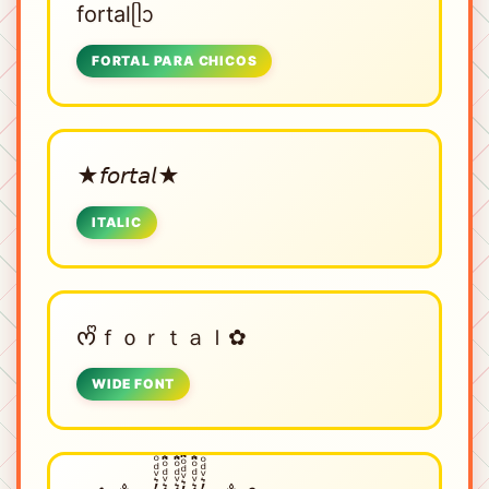
fortalᥫᩣ
FORTAL PARA CHICOS
★𝘧𝘰𝘳𝘵𝘢𝘭★
ITALIC
ᰔᩚｆｏｒｔａｌ✿
WIDE FONT