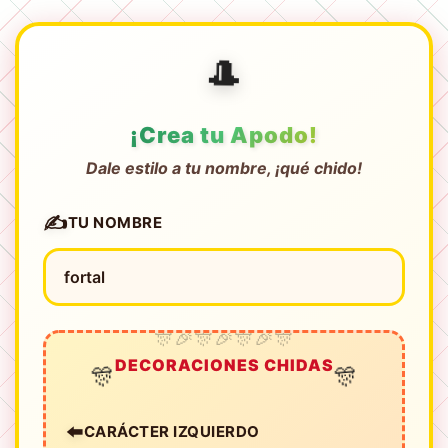
🎩
¡Crea tu Apodo!
Dale estilo a tu nombre, ¡qué chido!
✍️
TU NOMBRE
DECORACIONES CHIDAS
🎊
🎊
⬅️
CARÁCTER IZQUIERDO