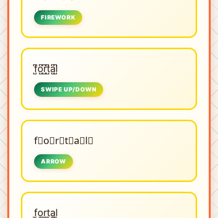
FIREWORK
f̺͆o̺͆r̺͆t̺͆a̺͆l̺͆
SWIPE UP/DOWN
f⃗o⃗r⃗t⃗a⃗l⃗
ARROW
f̫o̫r̫t̫a̫l̫