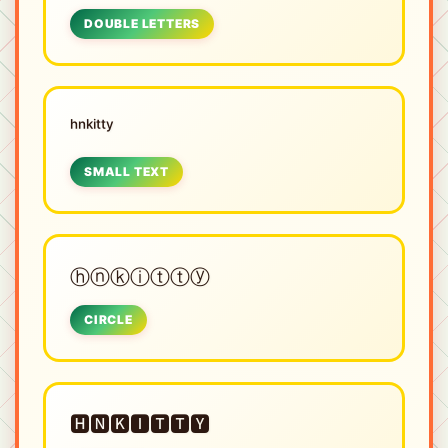
DOUBLE LETTERS
ʰⁿᵏⁱᵗᵗʸ
SMALL TEXT
ⓗⓝⓚⓘⓣⓣⓨ
CIRCLE
🅷🅽🅺🅸🆃🆃🆈