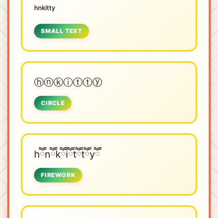
ʰⁿᵏⁱᵗᵗʸ
SMALL TEXT
ⓗⓝⓚⓘⓣⓣⓨ
CIRCLE
hཽnཽkཽiཽtཽtཽyཽ
FIREWORK