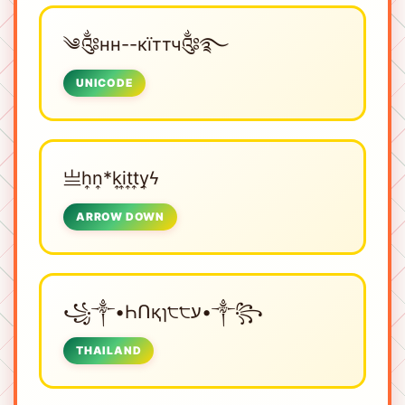
༄༂нн--кїттч༂࿐
UNICODE
亗h͎n͎*k͎i͎t͎t͎y͎ϟ
ARROW DOWN
꧁༒•ҺՈқɿ੮੮ע•༒꧂
THAILAND