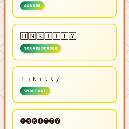
SQUARE
🄷🄽🄺🄸🅃🅃🅈
SQUARE BORDER
ｈｎｋｉｔｔｙ
WIDE FONT
🅗🅝🅚🅘🅣🅣🅨