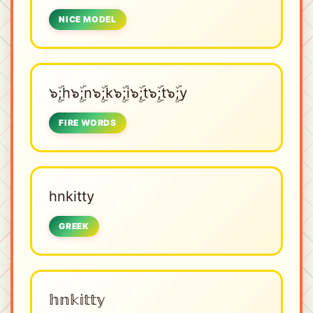
NICE MODEL
๖ۣۜ;h๖ۣۜ;n๖ۣۜ;k๖ۣۜ;i๖ۣۜ;t๖ۣۜ;t๖ۣۜ;y
FIRE WORDS
hnkitty
GREEK
𝕙𝕟𝕜𝕚𝕥𝕥𝕪