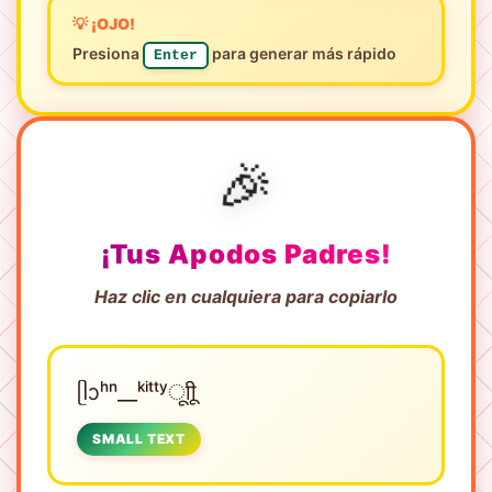
💡 ¡OJO!
Presiona
para generar más rápido
Enter
🎉
¡Tus Apodos Padres!
Haz clic en cualquiera para copiarlo
ᥫᩣʰⁿ__ᵏⁱᵗᵗʸㅤूाीू
SMALL TEXT