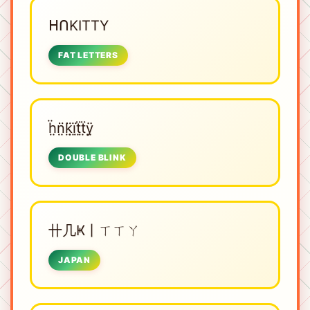
ᕼᑎKITTY
FAT LETTERS
ḧ̤n̤̈k̤̈ï̤ẗ̤ẗ̤ÿ̤
DOUBLE BLINK
卄几Ҝ丨ㄒㄒㄚ
JAPAN