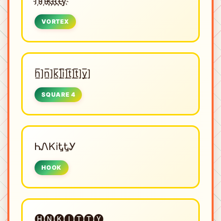
h҉n҉k҉i҉t҉t҉y҉
VORTEX
h̲̅]n̲̅]k̲̅]i̲̅]t̲̅]t̲̅]y̲̅]
SQUARE 4
ᏂᏁᏦiᎿᎿᎩ
HOOK
🅗🅝🅚🅘🅣🅣🅨