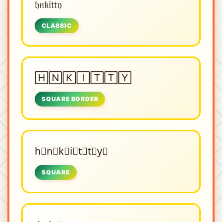
𝔥𝔫𝔨𝔦𝔱𝔱𝔶
CLASSIC
🄷🄽🄺🄸🅃🅃🅈
SQUARE BORDER
h⃟n⃟k⃟i⃟t⃟t⃟y⃟
SQUARE