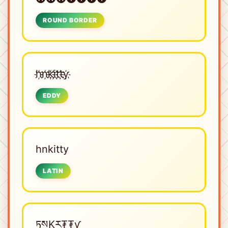
ROUND BORDER
h҉n҉k҉i҉t҉t҉y҉
EDDY
hnkitty
LATIN
ཏསKར₮₮ƴ