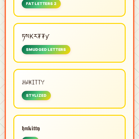
FAT LETTERS 2
ཏསKར₮₮ƴ
SMUDGED LETTERS
ꃅꈤꀘꀤ꓄꓄ꌩ
STYLIZED
𝖍𝖓𝖐𝖎𝖙𝖙𝖞