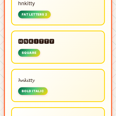
hnkitty
FAT LETTERS 2
🅷🅽🅺🅸🆃🆃🆈
SQUARE
𝓱𝓷𝓴𝓲𝓽𝓽𝔂
BOLD ITALIC