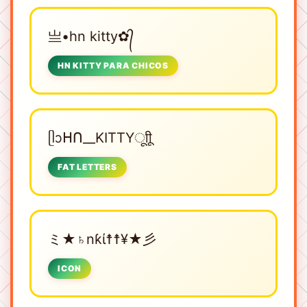
亗•hn kitty✿᭄
HN KITTY PARA CHICOS
ᥫᩣᕼᑎ__KITTYㅤूाीू
FAT LETTERS
ミ★♄nƙί☨☨¥★彡
ICON