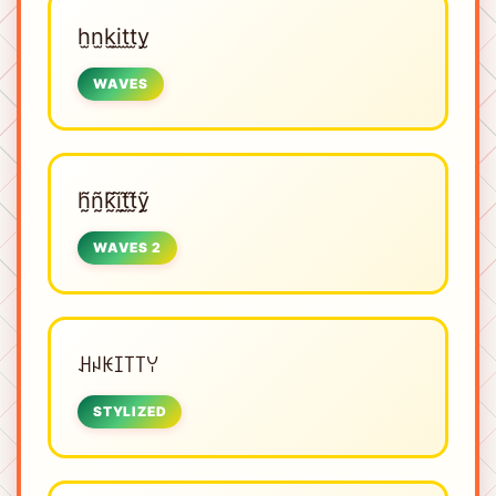
h̫n̫k̫i̫t̫t̫y̫
WAVES
h̰̃ñ̰k̰̃ḭ̃t̰̃t̰̃ỹ̰
WAVES 2
ꃅꈤꀘꀤ꓄꓄ꌩ
STYLIZED