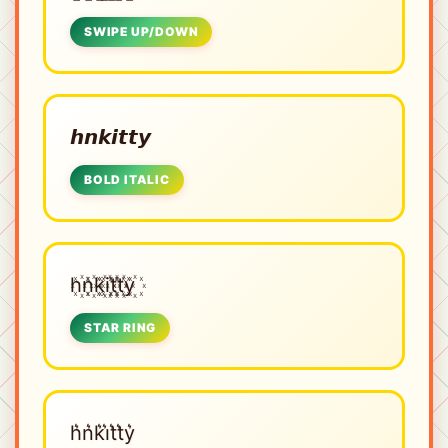
SWIPE UP/DOWN
𝙝𝙣𝙠𝙞𝙩𝙩𝙮
BOLD ITALIC
h꙰n꙰k꙰i꙰t꙰t꙰y꙰
STAR RING
h͛n͛k͛i͛t͛t͛y͛