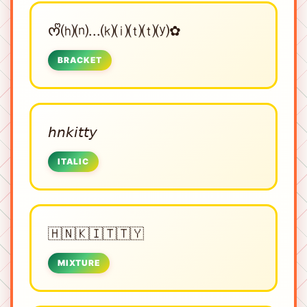
ᰔᩚ⒣⒩...⒦⒤⒯⒯⒴✿
BRACKET
𝘩𝘯𝘬𝘪𝘵𝘵𝘺
ITALIC
🇭🇳🇰🇮🇹🇹🇾
MIXTURE