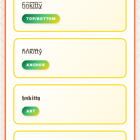
h̲̅n̲̅k̲̅i̲̅t̲̅t̲̅y̲̅
TOP/BOTTOM
h̐n̐k̐i̐t̐t̐y̐
ANCHOR
𝖍𝖓𝖐𝖎𝖙𝖙𝖞
ART