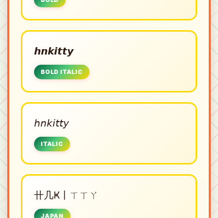
𝙝𝙣𝙠𝙞𝙩𝙩𝙮
BOLD ITALIC
𝘩𝘯𝘬𝘪𝘵𝘵𝘺
ITALIC
卄几Ҝ丨ㄒㄒㄚ
JAPAN