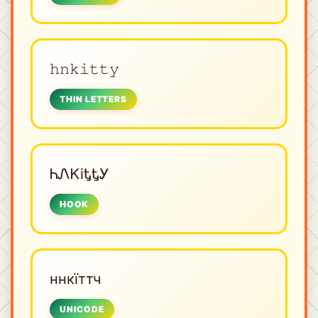
𝚑𝚗𝚔𝚒𝚝𝚝𝚢
THIN LETTERS
ᏂᏁᏦiᎿᎿᎩ
HOOK
ннкїттч
UNICODE