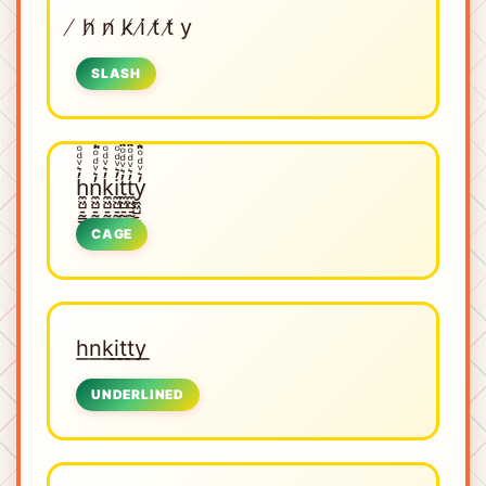
̸ h̸ n̸ k̸ i̸ t̸ t̸ y
SLASH
h̼͖̺̠̰͇̙̓͛ͮͩͦ̎ͦ̑ͅn̼͖̺̠̰͇̙̓͛ͮͩͦ̎ͦ̑ͅk̼͖̺̠̰͇̙̓͛ͮͩͦ̎ͦ̑ͅi̼͖̺̠̰͇̙̓͛ͮͩͦ̎ͦ̑ͅt̼͖̺̠̰͇̙̓͛ͮͩͦ̎ͦ̑ͅt̼͖̺̠̰͇̙̓͛ͮͩͦ̎ͦ̑ͅy̼͖̺̠̰͇̙̓͛ͮͩͦ̎ͦ̑ͅ
CAGE
h͟n͟k͟i͟t͟t͟y͟
UNDERLINED