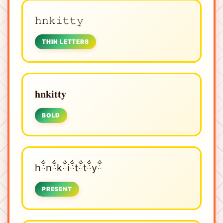
𝚑𝚗𝚔𝚒𝚝𝚝𝚢
THIN LETTERS
𝐡𝐧𝐤𝐢𝐭𝐭𝐲
BOLD
hྂnྂkྂiྂtྂtྂyྂ
PRESENT