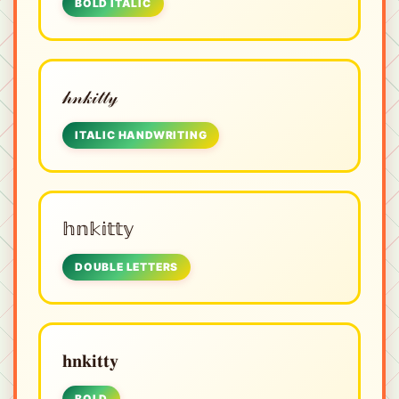
BOLD ITALIC
𝒽𝓃𝓀𝒾𝓉𝓉𝓎
ITALIC HANDWRITING
𝕙𝕟𝕜𝕚𝕥𝕥𝕪
DOUBLE LETTERS
𝐡𝐧𝐤𝐢𝐭𝐭𝐲
BOLD