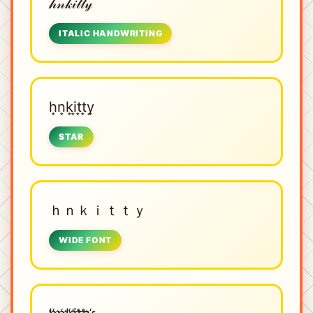
𝒽𝓃𝓀𝒾𝓉𝓉𝓎
ITALIC HANDWRITING
h͙n͙k͙i͙t͙t͙y͙
STAR
ｈｎｋｉｔｔｙ
WIDE FONT