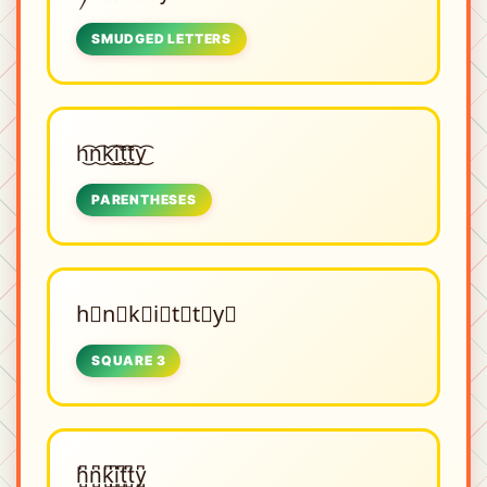
SMUDGED LETTERS
h͜͡n͜͡k͜͡i͜͡t͜͡t͜͡y͜͡
PARENTHESES
h⃣n⃣k⃣i⃣t⃣t⃣y⃣
SQUARE 3
h̺͆n̺͆k̺͆i̺͆t̺͆t̺͆y̺͆