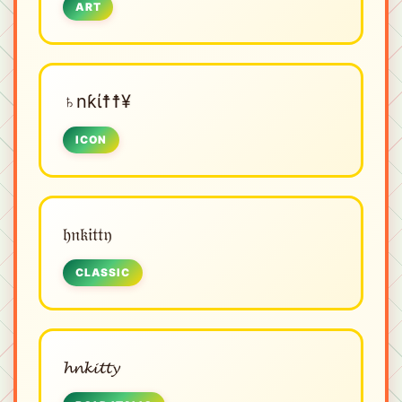
ART
♄nƙί☨☨¥
ICON
𝔥𝔫𝔨𝔦𝔱𝔱𝔶
CLASSIC
𝓱𝓷𝓴𝓲𝓽𝓽𝔂