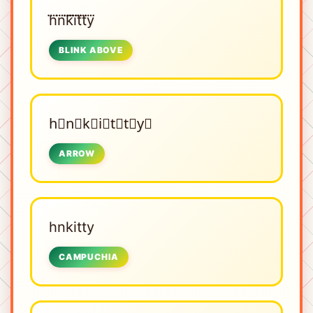
h⃜n⃜k⃜i⃜t⃜t⃜y⃜
BLINK ABOVE
h⃗n⃗k⃗i⃗t⃗t⃗y⃗
ARROW
hnkitty
CAMPUCHIA