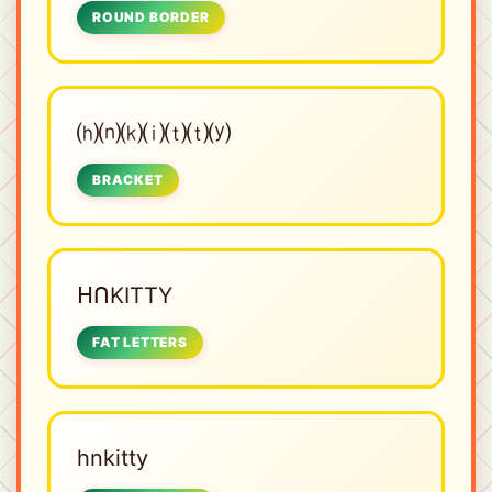
ROUND BORDER
⒣⒩⒦⒤⒯⒯⒴
BRACKET
ᕼᑎKITTY
FAT LETTERS
hnkitty