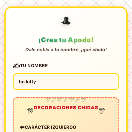
🎩
¡Crea tu Apodo!
Dale estilo a tu nombre, ¡qué chido!
✍️
TU NOMBRE
DECORACIONES CHIDAS
🎊
🎊
⬅️
CARÁCTER IZQUIERDO