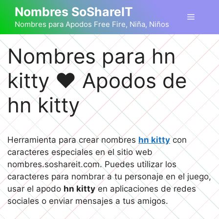
Saltar
Nombres SoShareIT
Menú
al
Nombres para Apodos Free Fire, Niña, Niños
contenido
Nombres para hn
kitty ❤️ Apodos de
hn kitty
Herramienta para crear nombres
hn kitty
con
caracteres especiales en el sitio web
nombres.soshareit.com. Puedes utilizar los
caracteres para nombrar a tu personaje en el juego,
usar el apodo
hn kitty
en aplicaciones de redes
sociales o enviar mensajes a tus amigos.