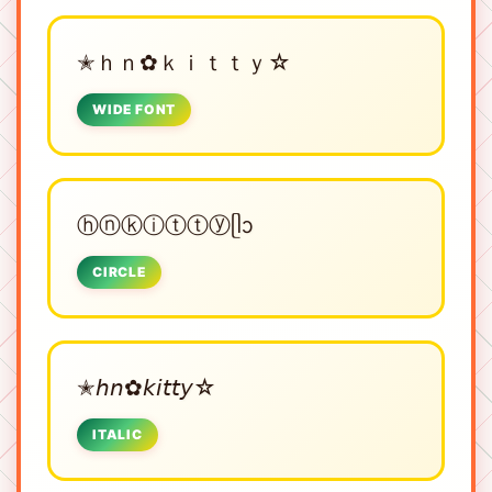
✭ｈｎ✿ｋｉｔｔｙ☆
WIDE FONT
ⓗⓝⓚⓘⓣⓣⓨᥫᩣ
CIRCLE
✭𝘩𝘯✿𝘬𝘪𝘵𝘵𝘺☆
ITALIC