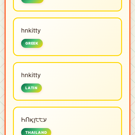
hnkitty
GREEK
hnkitty
LATIN
ҺՈқɿ੮੮ע
THAILAND