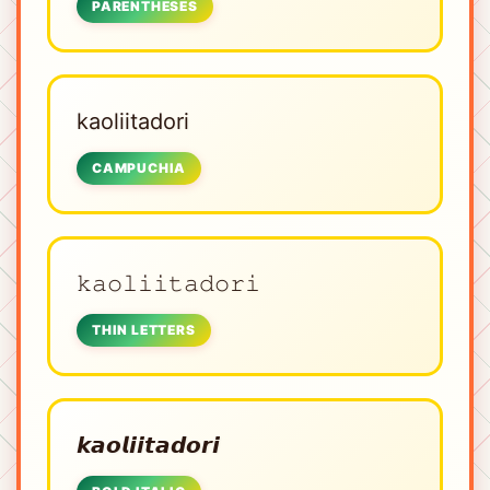
PARENTHESES
kaoliitadori
CAMPUCHIA
𝚔𝚊𝚘𝚕𝚒𝚒𝚝𝚊𝚍𝚘𝚛𝚒
THIN LETTERS
𝙠𝙖𝙤𝙡𝙞𝙞𝙩𝙖𝙙𝙤𝙧𝙞