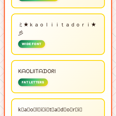
ミ★ｋａｏｌｉｉｔａｄｏｒｉ★
彡
WIDE FONT
KᗩOᒪIITᗩᗪOᖇI
FAT LETTERS
k⃟a⃟o⃟l⃟i⃟i⃟t⃟a⃟d⃟o⃟r⃟i⃟