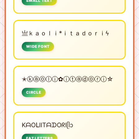
SMALL TEXT
亗ｋａｏｌｉ*ｉｔａｄｏｒｉϟ
WIDE FONT
✭ⓚⓐⓞⓛⓘ✿ⓘⓣⓐⓓⓞⓡⓘ☆
CIRCLE
KᗩOᒪIITᗩᗪOᖇIᥫᩣ
FAT LETTERS