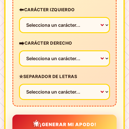
⬅️
CARÁCTER IZQUIERDO
➡️
CARÁCTER DERECHO
⭐
SEPARADOR DE LETRAS
🌟
¡GENERAR MI APODO!