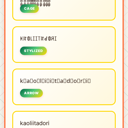
CAGE
ꀘꍏꂦ꒒ꀤꀤ꓄ꍏꀸꂦꋪꀤ
STYLIZED
k⃗a⃗o⃗l⃗i⃗i⃗t⃗a⃗d⃗o⃗r⃗i⃗
ARROW
kaoliitadori