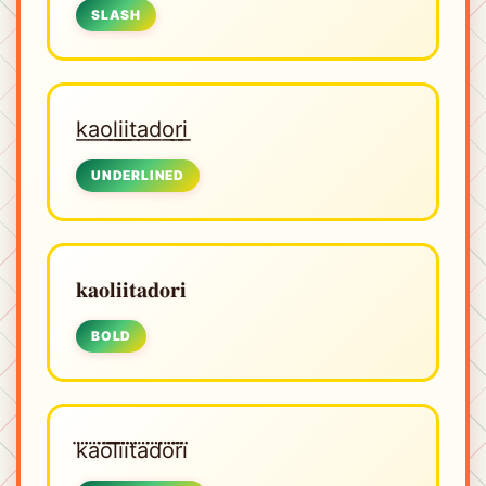
SLASH
k͟a͟o͟l͟i͟i͟t͟a͟d͟o͟r͟i͟
UNDERLINED
𝐤𝐚𝐨𝐥𝐢𝐢𝐭𝐚𝐝𝐨𝐫𝐢
BOLD
k⃜a⃜o⃜l⃜i⃜i⃜t⃜a⃜d⃜o⃜r⃜i⃜