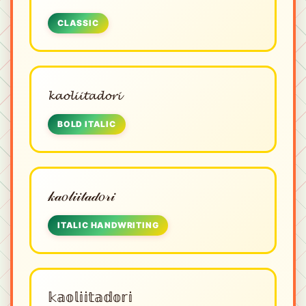
CLASSIC
𝓴𝓪𝓸𝓵𝓲𝓲𝓽𝓪𝓭𝓸𝓻𝓲
BOLD ITALIC
𝓀𝒶𝑜𝓁𝒾𝒾𝓉𝒶𝒹𝑜𝓇𝒾
ITALIC HANDWRITING
𝕜𝕒𝕠𝕝𝕚𝕚𝕥𝕒𝕕𝕠𝕣𝕚