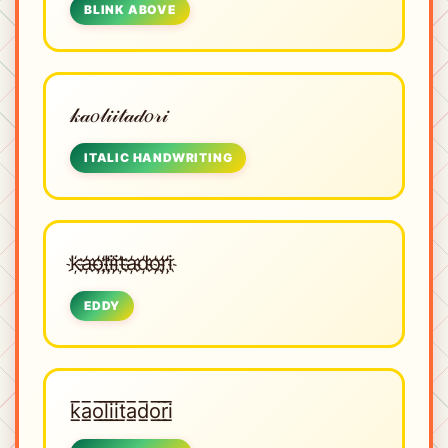
BLINK ABOVE
𝓀𝒶𝑜𝓁𝒾𝒾𝓉𝒶𝒹𝑜𝓇𝒾
ITALIC HANDWRITING
k҉a҉o҉l҉i҉i҉t҉a҉d҉o҉r҉i҉
EDDY
k̲̅a̲̅o̲̅l̲̅i̲̅i̲̅t̲̅a̲̅d̲̅o̲̅r̲̅i̲̅