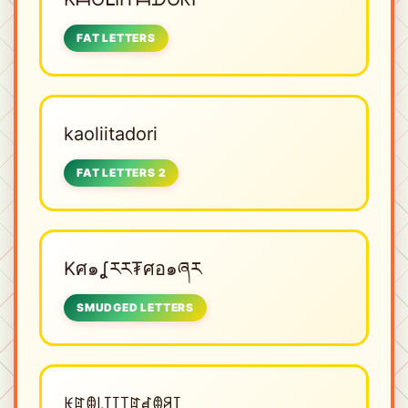
FAT LETTERS
kaoliitadori
FAT LETTERS 2
Kศ๑ʆརར₮ศอ๑ཞར
SMUDGED LETTERS
ꀘꍏꂦ꒒ꀤꀤ꓄ꍏꀸꂦꋪꀤ