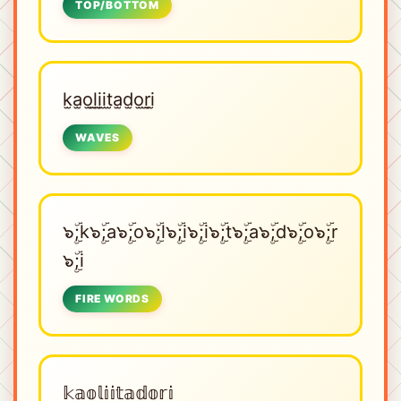
TOP/BOTTOM
k̫a̫o̫l̫i̫i̫t̫a̫d̫o̫r̫i̫
WAVES
๖ۣۜ;k๖ۣۜ;a๖ۣۜ;o๖ۣۜ;l๖ۣۜ;i๖ۣۜ;i๖ۣۜ;t๖ۣۜ;a๖ۣۜ;d๖ۣۜ;o๖ۣۜ;r
๖ۣۜ;i
FIRE WORDS
𝕜𝕒𝕠𝕝𝕚𝕚𝕥𝕒𝕕𝕠𝕣𝕚