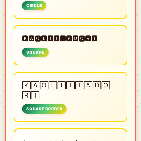
CIRCLE
🅺🅰🅾🅻🅸🅸🆃🅰🅳🅾🆁🅸
SQUARE
🄺🄰🄾🄻🄸🄸🅃🄰🄳🄾
🅁🄸
SQUARE BORDER