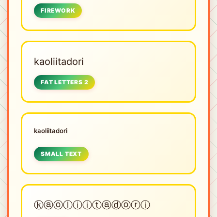
FIREWORK
kaoliitadori
FAT LETTERS 2
ᵏᵃᵒˡⁱⁱᵗᵃᵈᵒʳⁱ
SMALL TEXT
ⓚⓐⓞⓛⓘⓘⓣⓐⓓⓞⓡⓘ