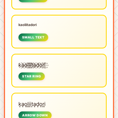
ᵏᵃᵒˡⁱⁱᵗᵃᵈᵒʳⁱ
SMALL TEXT
k꙰a꙰o꙰l꙰i꙰i꙰t꙰a꙰d꙰o꙰r꙰i꙰
STAR RING
k͎a͎o͎l͎i͎i͎t͎a͎d͎o͎r͎i͎
ARROW DOWN