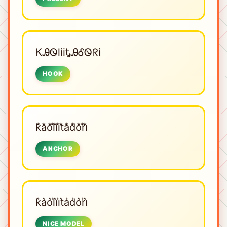
ᏦᎯᏫliiᎿᎯᎴᏫᖇi
HOOK
k̐a̐o̐l̐i̐i̐t̐a̐d̐o̐r̐i̐
ANCHOR
k͛a͛o͛l͛i͛i͛t͛a͛d͛o͛r͛i͛
NICE MODEL