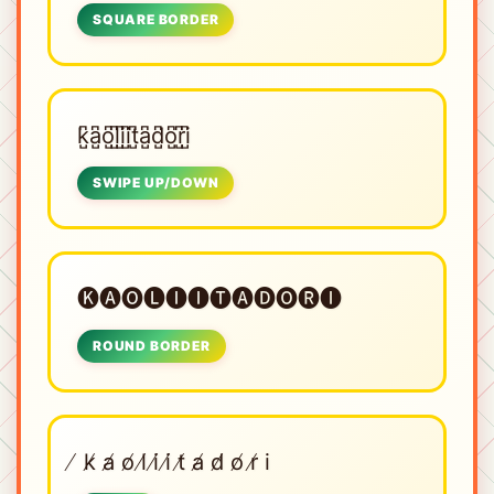
SQUARE BORDER
k̺͆a̺͆o̺͆l̺͆i̺͆i̺͆t̺͆a̺͆d̺͆o̺͆r̺͆i̺͆
SWIPE UP/DOWN
🅚🅐🅞🅛🅘🅘🅣🅐🅓🅞🅡🅘
ROUND BORDER
̸ k̸ a̸ o̸ l̸ i̸ i̸ t̸ a̸ d̸ o̸ r̸ i