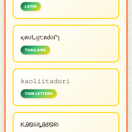
LATIN
қค૦Նɿɿ੮คძ૦Րɿ
THAILAND
𝚔𝚊𝚘𝚕𝚒𝚒𝚝𝚊𝚍𝚘𝚛𝚒
THIN LETTERS
ᏦᎯᏫliiᎿᎯᎴᏫᖇi