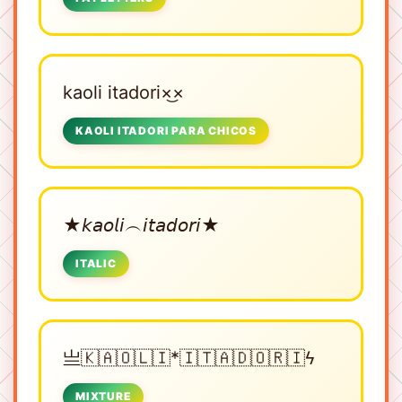
kaoli itadori×͜×
KAOLI ITADORI PARA CHICOS
★𝘬𝘢𝘰𝘭𝘪︵𝘪𝘵𝘢𝘥𝘰𝘳𝘪★
ITALIC
亗🇰🇦🇴🇱🇮*🇮🇹🇦🇩🇴🇷🇮ϟ
MIXTURE