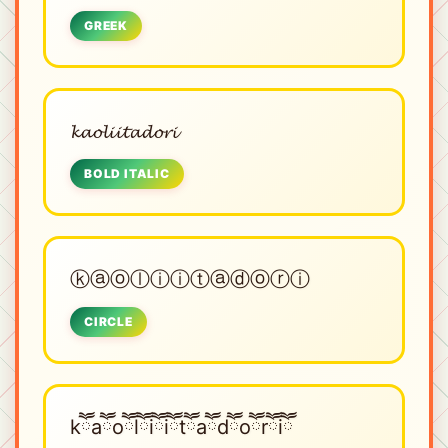
GREEK
𝓴𝓪𝓸𝓵𝓲𝓲𝓽𝓪𝓭𝓸𝓻𝓲
BOLD ITALIC
ⓚⓐⓞⓛⓘⓘⓣⓐⓓⓞⓡⓘ
CIRCLE
kཽaཽoཽlཽiཽiཽtཽaཽdཽoཽrཽiཽ