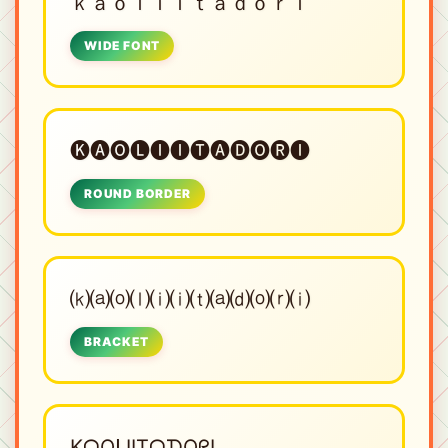
ｋａｏｌｉｉｔａｄｏｒｉ
WIDE FONT
🅚🅐🅞🅛🅘🅘🅣🅐🅓🅞🅡🅘
ROUND BORDER
⒦⒜⒪⒧⒤⒤⒯⒜⒟⒪⒭⒤
BRACKET
KᗩOᒪIITᗩᗪOᖇI