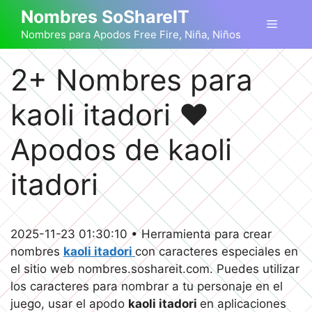
Saltar
Nombres SoShareIT
Menú
al
Nombres para Apodos Free Fire, Niña, Niños
contenido
2+ Nombres para
kaoli itadori ❤️
Apodos de kaoli
itadori
2025-11-23 01:30:10 • Herramienta para crear
nombres
kaoli itadori
con caracteres especiales en
el sitio web nombres.soshareit.com. Puedes utilizar
los caracteres para nombrar a tu personaje en el
juego, usar el apodo
kaoli itadori
en aplicaciones