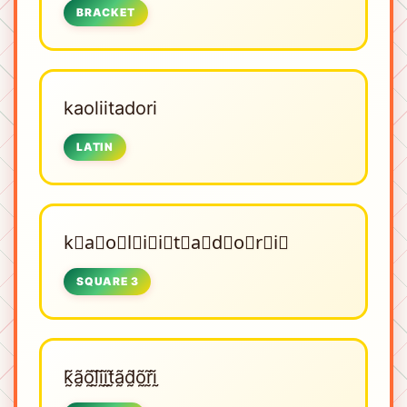
BRACKET
kaoliitadori
LATIN
k⃣a⃣o⃣l⃣i⃣i⃣t⃣a⃣d⃣o⃣r⃣i⃣
SQUARE 3
k̰̃ã̰õ̰l̰̃ḭ̃ḭ̃t̰̃ã̰d̰̃õ̰r̰̃ḭ̃