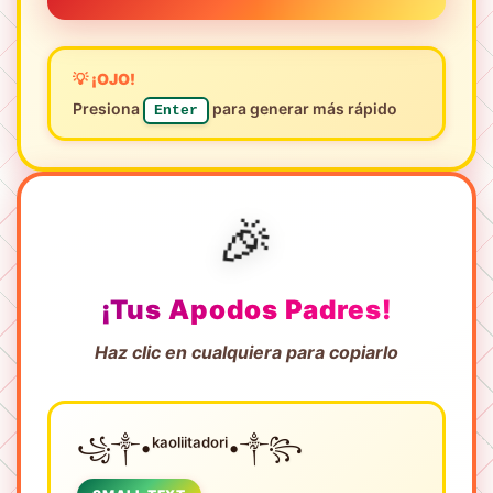
💡 ¡OJO!
Presiona
para generar más rápido
Enter
🎉
¡Tus Apodos Padres!
Haz clic en cualquiera para copiarlo
꧁༒•ᵏᵃᵒˡⁱⁱᵗᵃᵈᵒʳⁱ•༒꧂