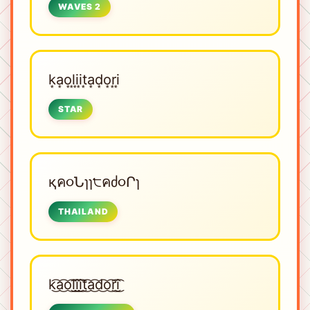
WAVES 2
k͙a͙o͙l͙i͙i͙t͙a͙d͙o͙r͙i͙
STAR
қค૦Նɿɿ੮คძ૦Րɿ
THAILAND
k͜͡a͜͡o͜͡l͜͡i͜͡i͜͡t͜͡a͜͡d͜͡o͜͡r͜͡i͜͡