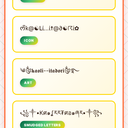
ᰔᩚƙ@☯ᒪί...ί☨@∂☯☈ί✿
ICON
༄༂𝖐𝖆𝖔𝖑𝖎--𝖎𝖙𝖆𝖉𝖔𝖗𝖎༂࿐
ART
꧁༒•Kศ๑ʆརར₮ศอ๑ཞར•༒꧂
SMUDGED LETTERS