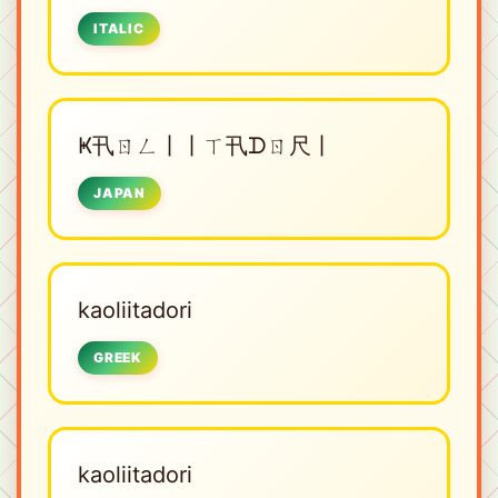
ITALIC
Ҝ卂ㄖㄥ丨丨ㄒ卂ᗪㄖ尺丨
JAPAN
kaoliitadori
GREEK
kaoliitadori