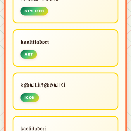
STYLIZED
𝖐𝖆𝖔𝖑𝖎𝖎𝖙𝖆𝖉𝖔𝖗𝖎
ART
ƙ@☯ᒪίί☨@∂☯☈ί
ICON
𝔨𝔞𝔬𝔩𝔦𝔦𝔱𝔞𝔡𝔬𝔯𝔦