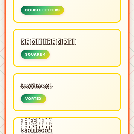
DOUBLE LETTERS
k̲̅]a̲̅]o̲̅]l̲̅]i̲̅]i̲̅]t̲̅]a̲̅]d̲̅]o̲̅]r̲̅]i̲̅]
SQUARE 4
k҉a҉o҉l҉i҉i҉t҉a҉d҉o҉r҉i҉
VORTEX
k̼͖̺̠̰͇̙̓͛ͮͩͦ̎ͦ̑ͅa̼͖̺̠̰͇̙̓͛ͮͩͦ̎ͦ̑ͅo̼͖̺̠̰͇̙̓͛ͮͩͦ̎ͦ̑ͅl̼͖̺̠̰͇̙̓͛ͮͩͦ̎ͦ̑ͅi̼͖̺̠̰͇̙̓͛ͮͩͦ̎ͦ̑ͅi̼͖̺̠̰͇̙̓͛ͮͩͦ̎ͦ̑ͅt̼͖̺̠̰͇̙̓͛ͮͩͦ̎ͦ̑ͅa̼͖̺̠̰͇̙̓͛ͮͩͦ̎ͦ̑ͅd̼͖̺̠̰͇̙̓͛ͮͩͦ̎ͦ̑ͅo̼͖̺̠̰͇̙̓͛ͮͩͦ̎ͦ̑ͅr̼͖̺̠̰͇̙̓͛ͮͩͦ̎ͦ̑ͅi̼͖̺̠̰͇̙̓͛ͮͩͦ̎ͦ̑ͅ