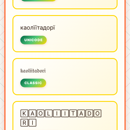
каолїїтадорї
UNICODE
𝔨𝔞𝔬𝔩𝔦𝔦𝔱𝔞𝔡𝔬𝔯𝔦
CLASSIC
🄺🄰🄾🄻🄸🄸🅃🄰🄳🄾
🅁🄸