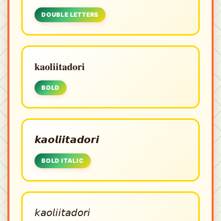
DOUBLE LETTERS
𝐤𝐚𝐨𝐥𝐢𝐢𝐭𝐚𝐝𝐨𝐫𝐢
BOLD
𝙠𝙖𝙤𝙡𝙞𝙞𝙩𝙖𝙙𝙤𝙧𝙞
BOLD ITALIC
𝘬𝘢𝘰𝘭𝘪𝘪𝘵𝘢𝘥𝘰𝘳𝘪