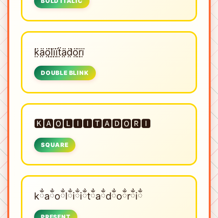
BOLD ITALIC
k̤̈ä̤ö̤l̤̈ï̤ï̤ẗ̤ä̤d̤̈ö̤r̤̈ï̤
DOUBLE BLINK
🅺🅰🅾🅻🅸🅸🆃🅰🅳🅾🆁🅸
SQUARE
kྂaྂoྂlྂiྂiྂtྂaྂdྂoྂrྂiྂ
PRESENT