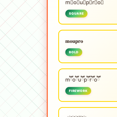
m⃟o⃟u⃟p⃟r⃟o⃟
SQUARE
𝐦𝐨𝐮𝐩𝐫𝐨
BOLD
mཽoཽuཽpཽrཽoཽ
FIREWORK