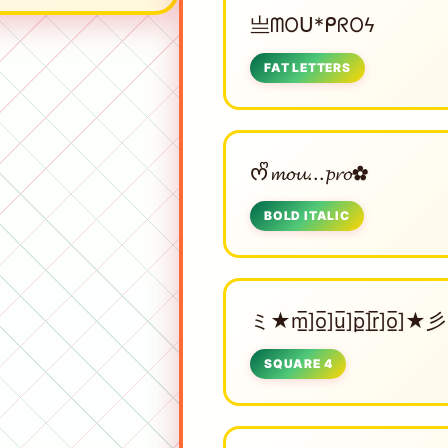
亗ᗰOᑌ*ᑭᖇOϟ
FAT LETTERS
ᰔᩚ𝓶𝓸𝓾...𝓹𝓻𝓸✿
BOLD ITALIC
ミ★m̲̅]o̲̅]u̲̅]p̲̅]r̲̅]o̲̅]★彡
SQUARE 4