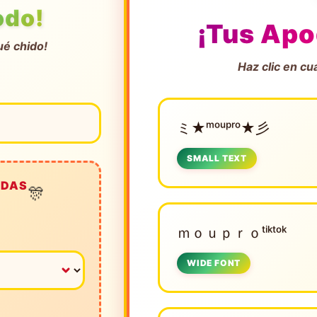
odo!
¡Tus Apo
ué chido!
Haz clic en cu
ミ★ᵐᵒᵘᵖʳᵒ★彡
SMALL TEXT
IDAS
🎊
ｍｏｕｐｒｏᵗⁱᵏᵗᵒᵏ
WIDE FONT