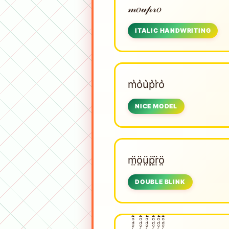
𝓂𝑜𝓊𝓅𝓇𝑜
ITALIC HANDWRITING
m͛o͛u͛p͛r͛o͛
NICE MODEL
m̤̈ö̤ṳ̈p̤̈r̤̈ö̤
DOUBLE BLINK