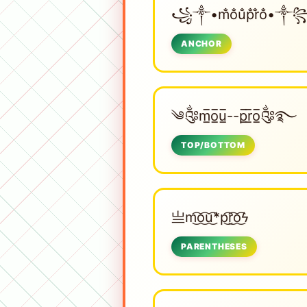
꧁༒•m̐o̐u̐p̐r̐o̐•༒
ANCHOR
༄༂m̲̅o̲̅u̲̅--p̲̅r̲̅o̲̅༂࿐
TOP/BOTTOM
亗m͜͡o͜͡u͜͡*p͜͡r͜͡o͜͡ϟ
PARENTHESES