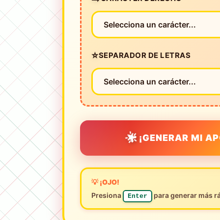
⭐
SEPARADOR DE LETRAS
🌟
¡GENERAR MI A
💡 ¡OJO!
Presiona
para generar más r
Enter