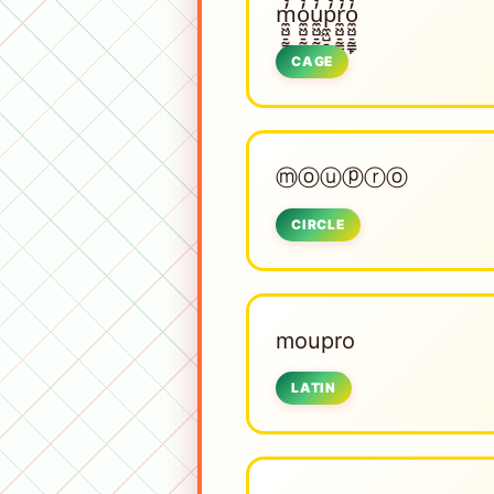
m̼͖̺̠̰͇̙̓͛ͮͩͦ̎ͦ̑ͅo̼͖̺̠̰͇̙̓͛ͮͩͦ̎ͦ̑ͅu̼͖̺̠̰͇̙̓͛ͮͩͦ̎ͦ̑ͅp̼͖̺̠̰͇̙̓͛ͮͩͦ̎ͦ̑ͅr̼͖̺̠̰͇̙̓͛ͮͩͦ̎ͦ̑ͅo̼͖̺̠̰͇̙̓͛ͮͩͦ̎ͦ̑ͅ
CAGE
ⓜⓞⓤⓟⓡⓞ
CIRCLE
moupro
LATIN