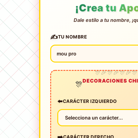
¡Crea tu Ap
Dale estilo a tu nombre, ¡q
✍️
TU NOMBRE
DECORACIONES CH
🎊
⬅️
CARÁCTER IZQUIERDO
➡️
CARÁCTER DERECHO