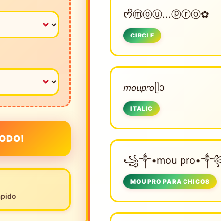
ᰔᩚⓜⓞⓤ...ⓟⓡⓞ✿
CIRCLE
𝘮𝘰𝘶𝘱𝘳𝘰ᥫᩣ
ITALIC
PODO!
꧁༒•mou pro•༒
MOU PRO PARA CHICOS
ápido