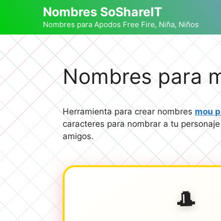
Saltar
Nombres SoShareIT
al
Nombres para Apodos Free Fire, Niña, Niños
contenido
Nombres para m
Herramienta para crear nombres
mou p
caracteres para nombrar a tu personaje
amigos.
🎩