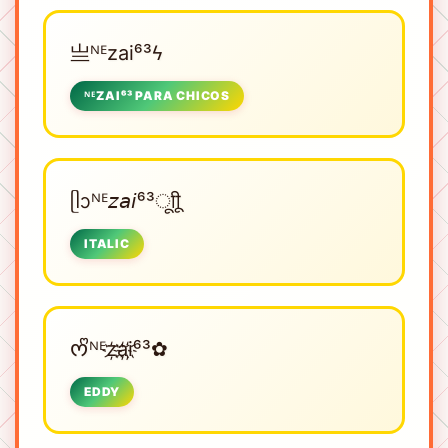
亗ᴺᴱㅤzai⁶³ϟ
ᴺᴱㅤZAI⁶³ PARA CHICOS
ᥫᩣᴺᴱㅤ𝘻𝘢𝘪⁶³ㅤूाीू
ITALIC
ᰔᩚᴺᴱㅤz҉a҉i҉⁶³✿
EDDY