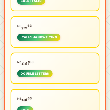
BOLD ITALIC
ᴺᴱㅤ𝓏𝒶𝒾⁶³
ITALIC HANDWRITING
ᴺᴱㅤ𝕫𝕒𝕚⁶³
DOUBLE LETTERS
ᴺᴱㅤ𝐳𝐚𝐢⁶³
BOLD