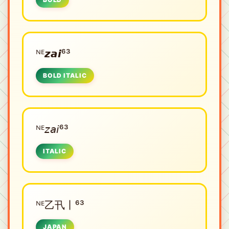
ᴺᴱㅤ𝙯𝙖𝙞⁶³
BOLD ITALIC
ᴺᴱㅤ𝘻𝘢𝘪⁶³
ITALIC
ᴺᴱㅤ乙卂丨⁶³
JAPAN