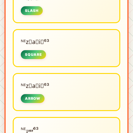
SLASH
ᴺᴱㅤz⃟a⃟i⃟⁶³
SQUARE
ᴺᴱㅤz⃗a⃗i⃗⁶³
ARROW
ᴺᴱㅤ𝓏𝒶𝒾⁶³