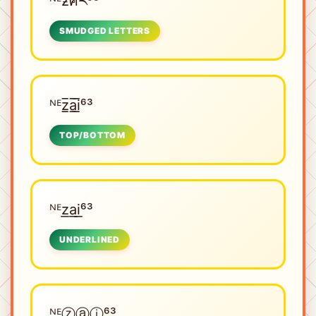
ᴺᴱㅤƶศར⁶³
SMUDGED LETTERS
ᴺᴱㅤz̲̅a̲̅i̲̅⁶³
TOP/BOTTOM
ᴺᴱㅤz͟a͟i͟⁶³
UNDERLINED
ᴺᴱㅤⓩⓐⓘ⁶³