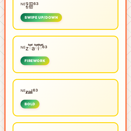
ᴺᴱㅤz̺͆a̺͆i̺͆⁶³
SWIPE UP/DOWN
ᴺᴱㅤzཽaཽiཽ⁶³
FIREWORK
ᴺᴱㅤ𝐳𝐚𝐢⁶³
BOLD