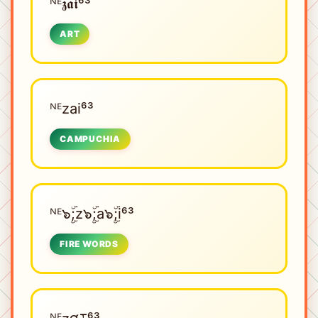
ᴺᴱㅤ𝖟𝖆𝖎⁶³
ART
ᴺᴱㅤzai⁶³
CAMPUCHIA
ᴺᴱㅤ๖ۣۜ;z๖ۣۜ;a๖ۣۜ;i⁶³
FIRE WORDS