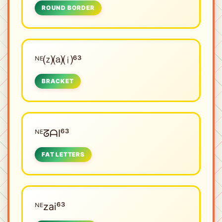
ROUND BORDER
ᴺᴱㅤ⒵⒜⒤⁶³
BRACKET
ᴺᴱㅤᘔᗩI⁶³
FAT LETTERS
ᴺᴱㅤzai⁶³