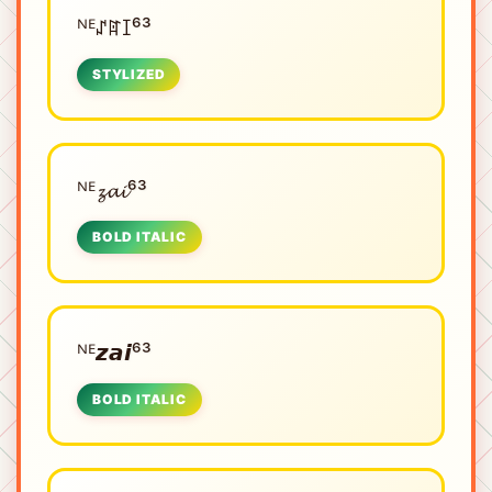
ᴺᴱㅤꁴꍏꀤ⁶³
STYLIZED
ᴺᴱㅤ𝔃𝓪𝓲⁶³
BOLD ITALIC
ᴺᴱㅤ𝙯𝙖𝙞⁶³
BOLD ITALIC