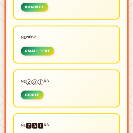
BRACKET
ᴺᴱㅤᶻᵃⁱ⁶³
SMALL TEXT
ᴺᴱㅤⓩⓐⓘ⁶³
CIRCLE
ᴺᴱㅤ🆉🅰🅸⁶³