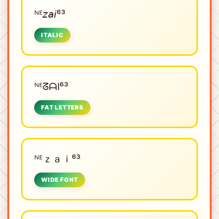
ᴺᴱㅤ𝘻𝘢𝘪⁶³
ITALIC
ᴺᴱㅤᘔᗩI⁶³
FAT LETTERS
ᴺᴱㅤｚａｉ⁶³
WIDE FONT