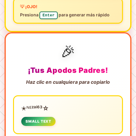
💡 ¡OJO!
Presiona
para generar más rápido
Enter
🎉
¡Tus Apodos Padres!
Haz clic en cualquiera para copiarlo
✭ᴺᴱㅤᶻᵃⁱ⁶³☆
SMALL TEXT