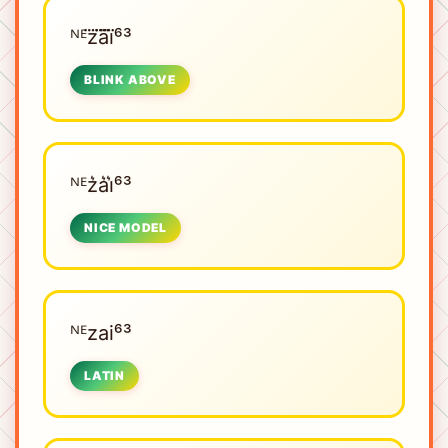
ᴺᴱㅤz⃜a⃜i⃜⁶³
BLINK ABOVE
ᴺᴱㅤz͛a͛i͛⁶³
NICE MODEL
ᴺᴱㅤzai⁶³
LATIN