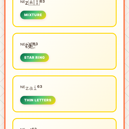
ᴺᴱㅤz🇦🇮⁶³
MIXTURE
ᴺᴱㅤz꙰a꙰i꙰⁶³
STAR RING
ᴺᴱㅤ𝚣𝚊𝚒⁶³
THIN LETTERS