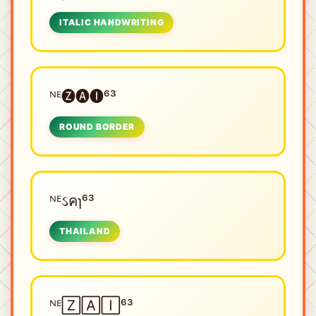
ITALIC HANDWRITING
ᴺᴱㅤ🅩🅐🅘⁶³
ROUND BORDER
ᴺᴱㅤઽคɿ⁶³
THAILAND
ᴺᴱㅤ🅉🄰🄸⁶³