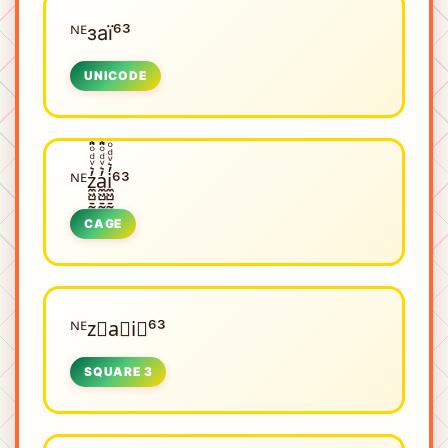
ᴺᴱㅤзаї⁶³
UNICODE
ᴺᴱㅤz̼͖̺̠̰͇̙̓͛ͮͩͦ̎ͦ̑ͅa̼͖̺̠̰͇̙̓͛ͮͩͦ̎ͦ̑ͅi̼͖̺̠̰͇̙̓͛ͮͩͦ̎ͦ̑ͅ⁶³
CAGE
ᴺᴱㅤz⃣a⃣i⃣⁶³
SQUARE 3