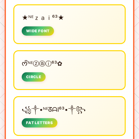
★ᴺᴱㅤｚａｉ⁶³★
WIDE FONT
ᰔᩚᴺᴱㅤⓩⓐⓘ⁶³✿
CIRCLE
꧁༒•ᴺᴱㅤᘔᗩI⁶³•༒꧂
FAT LETTERS