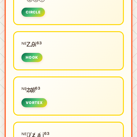
CIRCLE
ᴺᴱㅤᏃᎯi⁶³
HOOK
ᴺᴱㅤz҉a҉i҉⁶³
VORTEX
ᴺᴱㅤ̸ z̸ a̸ i⁶³