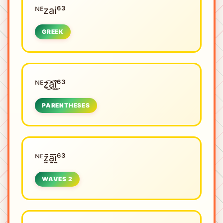
ᴺᴱㅤzai⁶³
GREEK
ᴺᴱㅤz͜͡a͜͡i͜͡⁶³
PARENTHESES
ᴺᴱㅤz̰̃ã̰ḭ̃⁶³
WAVES 2