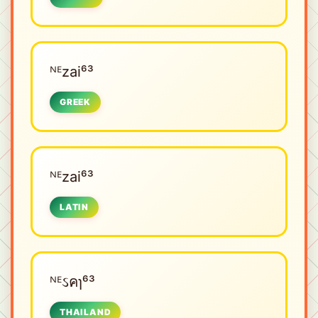
ᴺᴱㅤzai⁶³
GREEK
ᴺᴱㅤzai⁶³
LATIN
ᴺᴱㅤઽคɿ⁶³
THAILAND