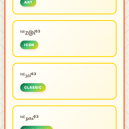
ART
ᴺᴱㅤz@ί⁶³
ICON
ᴺᴱㅤ𝔷𝔞𝔦⁶³
CLASSIC
ᴺᴱㅤ𝔃𝓪𝓲⁶³