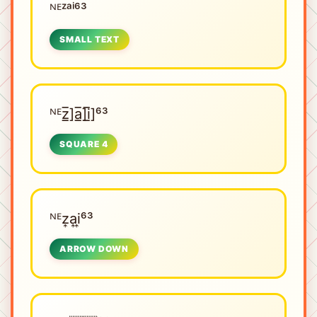
ᴺᴱㅤᶻᵃⁱ⁶³
SMALL TEXT
ᴺᴱㅤz̲̅]a̲̅]i̲̅]⁶³
SQUARE 4
ᴺᴱㅤz͎a͎i͎⁶³
ARROW DOWN