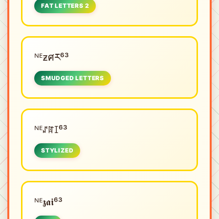
FAT LETTERS 2
ᴺᴱㅤƶศར⁶³
SMUDGED LETTERS
ᴺᴱㅤꁴꍏꀤ⁶³
STYLIZED
ᴺᴱㅤ𝖟𝖆𝖎⁶³