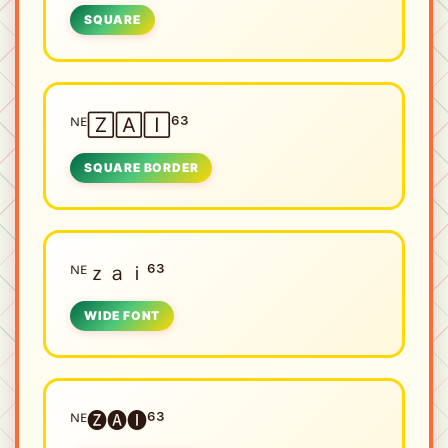
SQUARE
ᴺᴱㅤ🅉🄰🄸⁶³
SQUARE BORDER
ᴺᴱㅤｚａｉ⁶³
WIDE FONT
ᴺᴱㅤ🅩🅐🅘⁶³