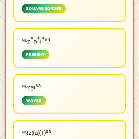
SQUARE BORDER
ᴺᴱㅤzྂaྂiྂ⁶³
PRESENT
ᴺᴱㅤz̫a̫i̫⁶³
WAVES
ᴺᴱㅤ⒵⒜⒤⁶³