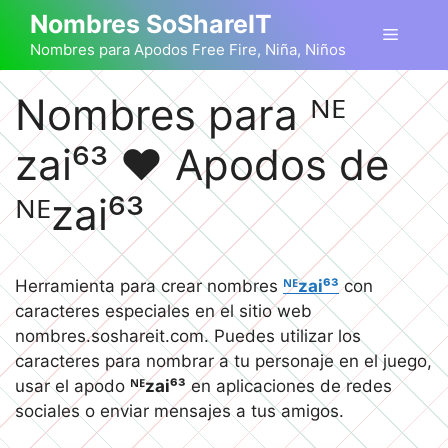
Saltar
Nombres SoShareIT
Menú
al
Nombres para Apodos Free Fire, Niña, Niños
contenido
Nombres para ᴺᴱㅤ
zai⁶³ ❤️ Apodos de
ᴺᴱㅤzai⁶³
Herramienta para crear nombres
ᴺᴱㅤzai⁶³
con
caracteres especiales en el sitio web
nombres.soshareit.com. Puedes utilizar los
caracteres para nombrar a tu personaje en el juego,
usar el apodo
ᴺᴱㅤzai⁶³
en aplicaciones de redes
sociales o enviar mensajes a tus amigos.