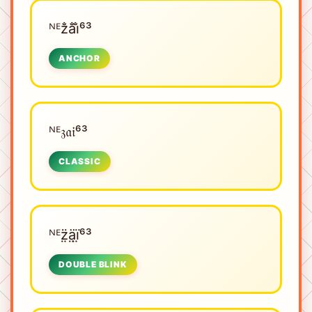
ᴺᴱㅤz̐a̐i̐⁶³
ANCHOR
ᴺᴱㅤ𝔷𝔞𝔦⁶³
CLASSIC
ᴺᴱㅤz̤̈ä̤ï̤⁶³
DOUBLE BLINK