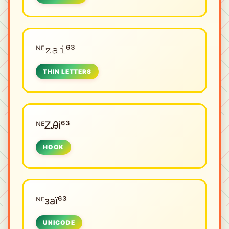
ᴺᴱㅤ𝚣𝚊𝚒⁶³
THIN LETTERS
ᴺᴱㅤᏃᎯi⁶³
HOOK
ᴺᴱㅤзаї⁶³
UNICODE