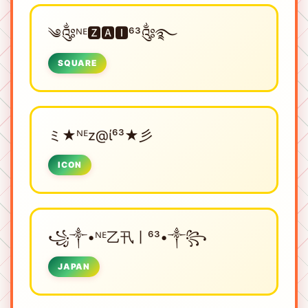
༄༂ᴺᴱㅤ🆉🅰🅸⁶³༂࿐
SQUARE
ミ★ᴺᴱㅤz@ί⁶³★彡
ICON
꧁༒•ᴺᴱㅤ乙卂丨⁶³•༒꧂
JAPAN