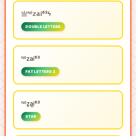
亗ᴺᴱㅤ𝕫𝕒𝕚⁶³ϟ
DOUBLE LETTERS
ᴺᴱㅤzai⁶³
FAT LETTERS 2
ᴺᴱㅤz͙a͙i͙⁶³
STAR